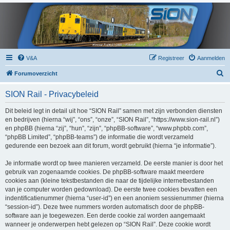
V&A
Registreer
Aanmelden
Z
Forumoverzicht
o
SION Rail - Privacybeleid
e
k
Dit beleid legt in detail uit hoe “SION Rail” samen met zijn verbonden diensten
en bedrijven (hierna “wij”, “ons”, “onze”, “SION Rail”, “https://www.sion-rail.nl”)
en phpBB (hierna “zij”, “hun”, “zijn”, “phpBB-software”, “www.phpbb.com”,
“phpBB Limited”, “phpBB-teams”) de informatie die wordt verzameld
gedurende een bezoek aan dit forum, wordt gebruikt (hierna “je informatie”).
Je informatie wordt op twee manieren verzameld. De eerste manier is door het
gebruik van zogenaamde cookies. De phpBB-software maakt meerdere
cookies aan (kleine tekstbestanden die naar de tijdelijke internetbestanden
van je computer worden gedownload). De eerste twee cookies bevatten een
indentificatienummer (hierna “user-id”) en een anoniem sessienummer (hierna
“session-id”). Deze twee nummers worden automatisch door de phpBB-
software aan je toegewezen. Een derde cookie zal worden aangemaakt
wanneer je onderwerpen hebt gelezen op “SION Rail”. Deze cookie wordt