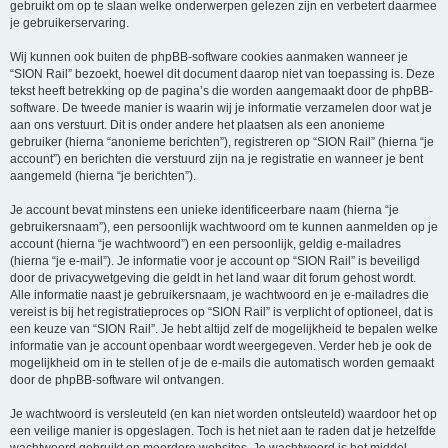
gebruikt om op te slaan welke onderwerpen gelezen zijn en verbetert daarmee
je gebruikerservaring.
Wij kunnen ook buiten de phpBB-software cookies aanmaken wanneer je
“SION Rail” bezoekt, hoewel dit document daarop niet van toepassing is. Deze
tekst heeft betrekking op de pagina’s die worden aangemaakt door de phpBB-
software. De tweede manier is waarin wij je informatie verzamelen door wat je
aan ons verstuurt. Dit is onder andere het plaatsen als een anonieme
gebruiker (hierna “anonieme berichten”), registreren op “SION Rail” (hierna “je
account”) en berichten die verstuurd zijn na je registratie en wanneer je bent
aangemeld (hierna “je berichten”).
Je account bevat minstens een unieke identificeerbare naam (hierna “je
gebruikersnaam”), een persoonlijk wachtwoord om te kunnen aanmelden op je
account (hierna “je wachtwoord”) en een persoonlijk, geldig e-mailadres
(hierna “je e-mail”). Je informatie voor je account op “SION Rail” is beveiligd
door de privacywetgeving die geldt in het land waar dit forum gehost wordt.
Alle informatie naast je gebruikersnaam, je wachtwoord en je e-mailadres die
vereist is bij het registratieproces op “SION Rail” is verplicht of optioneel, dat is
een keuze van “SION Rail”. Je hebt altijd zelf de mogelijkheid te bepalen welke
informatie van je account openbaar wordt weergegeven. Verder heb je ook de
mogelijkheid om in te stellen of je de e-mails die automatisch worden gemaakt
door de phpBB-software wil ontvangen.
Je wachtwoord is versleuteld (en kan niet worden ontsleuteld) waardoor het op
een veilige manier is opgeslagen. Toch is het niet aan te raden dat je hetzelfde
wachtwoord gebruikt op meerdere websites. Je wachtwoord is het middel