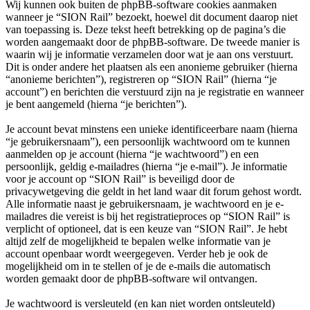
Wij kunnen ook buiten de phpBB-software cookies aanmaken
wanneer je “SION Rail” bezoekt, hoewel dit document daarop niet
van toepassing is. Deze tekst heeft betrekking op de pagina’s die
worden aangemaakt door de phpBB-software. De tweede manier is
waarin wij je informatie verzamelen door wat je aan ons verstuurt.
Dit is onder andere het plaatsen als een anonieme gebruiker (hierna
“anonieme berichten”), registreren op “SION Rail” (hierna “je
account”) en berichten die verstuurd zijn na je registratie en wanneer
je bent aangemeld (hierna “je berichten”).
Je account bevat minstens een unieke identificeerbare naam (hierna
“je gebruikersnaam”), een persoonlijk wachtwoord om te kunnen
aanmelden op je account (hierna “je wachtwoord”) en een
persoonlijk, geldig e-mailadres (hierna “je e-mail”). Je informatie
voor je account op “SION Rail” is beveiligd door de
privacywetgeving die geldt in het land waar dit forum gehost wordt.
Alle informatie naast je gebruikersnaam, je wachtwoord en je e-
mailadres die vereist is bij het registratieproces op “SION Rail” is
verplicht of optioneel, dat is een keuze van “SION Rail”. Je hebt
altijd zelf de mogelijkheid te bepalen welke informatie van je
account openbaar wordt weergegeven. Verder heb je ook de
mogelijkheid om in te stellen of je de e-mails die automatisch
worden gemaakt door de phpBB-software wil ontvangen.
Je wachtwoord is versleuteld (en kan niet worden ontsleuteld)