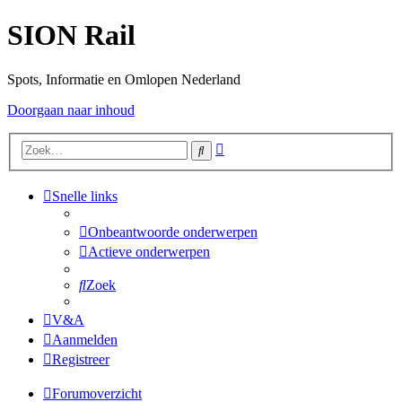
SION Rail
Spots, Informatie en Omlopen Nederland
Doorgaan naar inhoud
Uitgebreid
Zoek
zoeken
Snelle links
Onbeantwoorde onderwerpen
Actieve onderwerpen
Zoek
V&A
Aanmelden
Registreer
Forumoverzicht