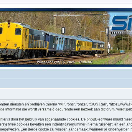
nden diensten en bedrijven (hierna “wij”, “ons”, “onze”, “SION Rail”, “https://www.sio
e informatie die wordt verzameld gedurende een bezoek aan dit forum, wordt gebrui
nier is door het gebruik van zogenaamde cookies. De phpBB-software maakt meerde
ste twee cookies bevatten een indentificatienummer (hierna “user-id”) en een an
oegewezen. Een derde cookie zal worden aangemaakt wanneer je onderwerpen heb