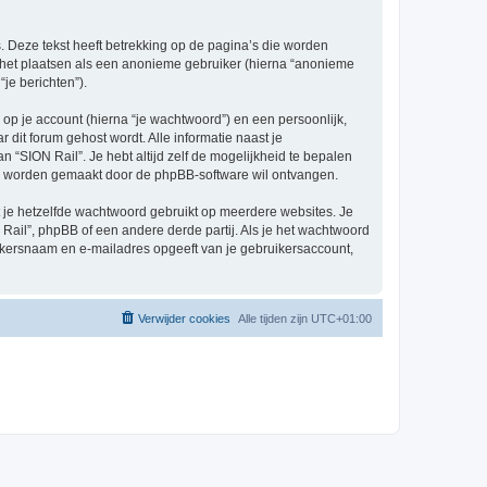
 Deze tekst heeft betrekking op de pagina’s die worden
e het plaatsen als een anonieme gebruiker (hierna “anonieme
“je berichten”).
p je account (hierna “je wachtwoord”) en een persoonlijk,
r dit forum gehost wordt. Alle informatie naast je
an “SION Rail”. Je hebt altijd zelf de mogelijkheid te bepalen
sch worden gemaakt door de phpBB-software wil ontvangen.
at je hetzelfde wachtwoord gebruikt op meerdere websites. Je
ail”, phpBB of een andere derde partij. Als je het wachtwoord
ruikersnaam en e-mailadres opgeeft van je gebruikersaccount,
Verwijder cookies
Alle tijden zijn
UTC+01:00