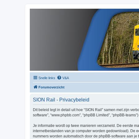
Snelle links
V&A
Forumoverzicht
SION Rail - Privacybeleid
Dit beleid legt in detail uit hoe “SION Rail” samen met zijn verbo
software”, “www.phpbb.com”, “phpBB Limited”, “phpBB-teams”) d
Je informatie wordt op twee manieren verzameld. De eerste ma
internetbestanden van je computer worden gedownload). De eer
nummers worden automatisch door de phpBB-software aan je t