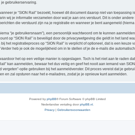
je gebruikerservaring.
neer je “SION Rail” bezoekt, hoewel dit document daarop niet van toepassing is.
n wij je informatie verzamelen door wat je aan ons verstuurt. Dit is onder ander
 berichten die verstuurd zijn na je registratie en wanneer je bent aangemeld (hierna 
hierna “je gebruikersnaam”), een persoonlijk wachtwoord om te kunnen aanmelden o
ccount op “SION Rail” is beveiligd door de privacywetgeving die geldt in het land waa
ij het registratieproces op “SION Rail” is verplicht of optioneel, dat is een keuze v
Verder heb je ook de mogelijkheid om in te stellen of je de e-mails die automati
waardoor het op een veilige manier is opgeslagen. Toch is het niet aan te raden d
il” kan aanmelden, bewaar het dus veilig en geef het nooit aan iemand van SION R
d vergeten”-optie gebruiken bij het aanmeldvenster. Dit proces vereist dat je geb
 en zal opsturen naar het e-mailadres, zodat je je opnieuw kunt aanmelden.
Powered by
phpBB
® Forum Software © phpBB Limited
Nederlandse vertaling door
phpBB.nl
.
Privacy
|
Gebruikersvoorwaarden