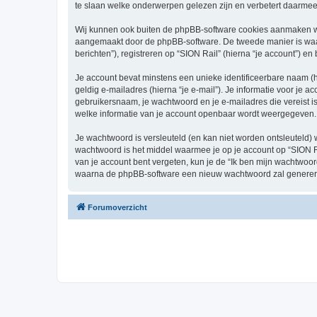
te slaan welke onderwerpen gelezen zijn en verbetert daarmee 
Wij kunnen ook buiten de phpBB-software cookies aanmaken wan
aangemaakt door de phpBB-software. De tweede manier is waari
berichten”), registreren op “SION Rail” (hierna “je account”) en
Je account bevat minstens een unieke identificeerbare naam (
geldig e-mailadres (hierna “je e-mail”). Je informatie voor je a
gebruikersnaam, je wachtwoord en je e-mailadres die vereist is b
welke informatie van je account openbaar wordt weergegeven. 
Je wachtwoord is versleuteld (en kan niet worden ontsleuteld) 
wachtwoord is het middel waarmee je op je account op “SION Ra
van je account bent vergeten, kun je de “Ik ben mijn wachtwoor
waarna de phpBB-software een nieuw wachtwoord zal genereren
Forumoverzicht