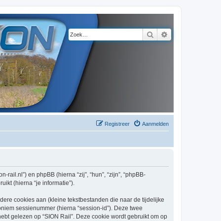
Zoek
Uitgebreid zoeke
Registreer
Aanmelden
n-rail.nl”) en phpBB (hierna “zij”, “hun”, “zijn”, “phpBB-
kt (hierna “je informatie”).
re cookies aan (kleine tekstbestanden die naar de tijdelijke
oniem sessienummer (hierna “session-id”). Deze twee
t gelezen op “SION Rail”. Deze cookie wordt gebruikt om op