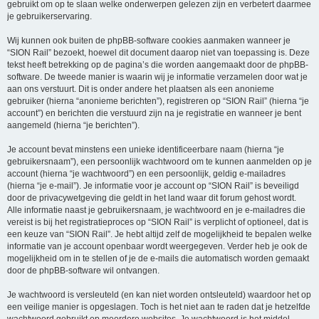
gebruikt om op te slaan welke onderwerpen gelezen zijn en verbetert daarmee
je gebruikerservaring.
Wij kunnen ook buiten de phpBB-software cookies aanmaken wanneer je
“SION Rail” bezoekt, hoewel dit document daarop niet van toepassing is. Deze
tekst heeft betrekking op de pagina’s die worden aangemaakt door de phpBB-
software. De tweede manier is waarin wij je informatie verzamelen door wat je
aan ons verstuurt. Dit is onder andere het plaatsen als een anonieme
gebruiker (hierna “anonieme berichten”), registreren op “SION Rail” (hierna “je
account”) en berichten die verstuurd zijn na je registratie en wanneer je bent
aangemeld (hierna “je berichten”).
Je account bevat minstens een unieke identificeerbare naam (hierna “je
gebruikersnaam”), een persoonlijk wachtwoord om te kunnen aanmelden op je
account (hierna “je wachtwoord”) en een persoonlijk, geldig e-mailadres
(hierna “je e-mail”). Je informatie voor je account op “SION Rail” is beveiligd
door de privacywetgeving die geldt in het land waar dit forum gehost wordt.
Alle informatie naast je gebruikersnaam, je wachtwoord en je e-mailadres die
vereist is bij het registratieproces op “SION Rail” is verplicht of optioneel, dat is
een keuze van “SION Rail”. Je hebt altijd zelf de mogelijkheid te bepalen welke
informatie van je account openbaar wordt weergegeven. Verder heb je ook de
mogelijkheid om in te stellen of je de e-mails die automatisch worden gemaakt
door de phpBB-software wil ontvangen.
Je wachtwoord is versleuteld (en kan niet worden ontsleuteld) waardoor het op
een veilige manier is opgeslagen. Toch is het niet aan te raden dat je hetzelfde
wachtwoord gebruikt op meerdere websites. Je wachtwoord is het middel