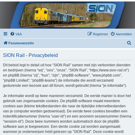
V&A
Registreer
Aanmelden
Z
Forumoverzicht
o
SION Rail - Privacybeleid
e
k
Dit beleid legt in detail uit hoe “SION Rail” samen met zijn verbonden diensten
en bedrijven (hierna “wij”, “ons”, “onze”, “SION Rail”, “https://www.sion-rail.nl”)
en phpBB (hierna “zij”, “hun”, “zijn”, “phpBB-software”, “www.phpbb.com”,
“phpBB Limited”, “phpBB-teams”) de informatie die wordt verzameld
gedurende een bezoek aan dit forum, wordt gebruikt (hierna “je informatie”).
Je informatie wordt op twee manieren verzameld. De eerste manier is door het
gebruik van zogenaamde cookies. De phpBB-software maakt meerdere
cookies aan (kleine tekstbestanden die naar de tijdelijke internetbestanden
van je computer worden gedownload). De eerste twee cookies bevatten een
indentificatienummer (hierna “user-id”) en een anoniem sessienummer (hierna
“session-id”). Deze twee nummers worden automatisch door de phpBB-
software aan je toegewezen. Een derde cookie zal worden aangemaakt
wanneer je onderwerpen hebt gelezen op “SION Rail”. Deze cookie wordt