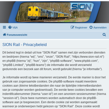
V&A
Registreer
Aanmelden
Z
Forumoverzicht
o
SION Rail - Privacybeleid
e
k
Dit beleid legt in detail uit hoe “SION Rail” samen met zijn verbonden diensten
en bedrijven (hierna “wij”, “ons”, “onze”, “SION Rail”, “https://www.sion-rail.nl”)
en phpBB (hierna “zij”, “hun”, “zijn”, “phpBB-software”, “www.phpbb.com”,
“phpBB Limited”, “phpBB-teams”) de informatie die wordt verzameld
gedurende een bezoek aan dit forum, wordt gebruikt (hierna “je informatie”).
Je informatie wordt op twee manieren verzameld. De eerste manier is door het
gebruik van zogenaamde cookies. De phpBB-software maakt meerdere
cookies aan (kleine tekstbestanden die naar de tijdelijke internetbestanden
van je computer worden gedownload). De eerste twee cookies bevatten een
indentificatienummer (hierna “user-id”) en een anoniem sessienummer (hierna
“session-id”). Deze twee nummers worden automatisch door de phpBB-
software aan je toegewezen. Een derde cookie zal worden aangemaakt
wanneer je onderwerpen hebt gelezen op “SION Rail”. Deze cookie wordt