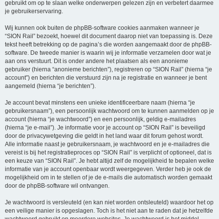
gebruikt om op te slaan welke onderwerpen gelezen zijn en verbetert daarmee
je gebruikerservaring.
Wij kunnen ook buiten de phpBB-software cookies aanmaken wanneer je
“SION Rail” bezoekt, hoewel dit document daarop niet van toepassing is. Deze
tekst heeft betrekking op de pagina’s die worden aangemaakt door de phpBB-
software. De tweede manier is waarin wij je informatie verzamelen door wat je
aan ons verstuurt. Dit is onder andere het plaatsen als een anonieme
gebruiker (hierna “anonieme berichten”), registreren op “SION Rail” (hierna “je
account”) en berichten die verstuurd zijn na je registratie en wanneer je bent
aangemeld (hierna “je berichten”).
Je account bevat minstens een unieke identificeerbare naam (hierna “je
gebruikersnaam”), een persoonlijk wachtwoord om te kunnen aanmelden op je
account (hierna “je wachtwoord”) en een persoonlijk, geldig e-mailadres
(hierna “je e-mail”). Je informatie voor je account op “SION Rail” is beveiligd
door de privacywetgeving die geldt in het land waar dit forum gehost wordt.
Alle informatie naast je gebruikersnaam, je wachtwoord en je e-mailadres die
vereist is bij het registratieproces op “SION Rail” is verplicht of optioneel, dat is
een keuze van “SION Rail”. Je hebt altijd zelf de mogelijkheid te bepalen welke
informatie van je account openbaar wordt weergegeven. Verder heb je ook de
mogelijkheid om in te stellen of je de e-mails die automatisch worden gemaakt
door de phpBB-software wil ontvangen.
Je wachtwoord is versleuteld (en kan niet worden ontsleuteld) waardoor het op
een veilige manier is opgeslagen. Toch is het niet aan te raden dat je hetzelfde
wachtwoord gebruikt op meerdere websites. Je wachtwoord is het middel