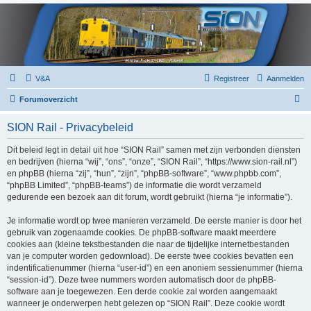
V&A
Registreer
Aanmelden
Z
Forumoverzicht
o
SION Rail - Privacybeleid
e
k
Dit beleid legt in detail uit hoe “SION Rail” samen met zijn verbonden diensten
en bedrijven (hierna “wij”, “ons”, “onze”, “SION Rail”, “https://www.sion-rail.nl”)
en phpBB (hierna “zij”, “hun”, “zijn”, “phpBB-software”, “www.phpbb.com”,
“phpBB Limited”, “phpBB-teams”) de informatie die wordt verzameld
gedurende een bezoek aan dit forum, wordt gebruikt (hierna “je informatie”).
Je informatie wordt op twee manieren verzameld. De eerste manier is door het
gebruik van zogenaamde cookies. De phpBB-software maakt meerdere
cookies aan (kleine tekstbestanden die naar de tijdelijke internetbestanden
van je computer worden gedownload). De eerste twee cookies bevatten een
indentificatienummer (hierna “user-id”) en een anoniem sessienummer (hierna
“session-id”). Deze twee nummers worden automatisch door de phpBB-
software aan je toegewezen. Een derde cookie zal worden aangemaakt
wanneer je onderwerpen hebt gelezen op “SION Rail”. Deze cookie wordt