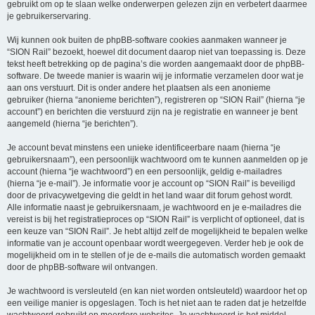
gebruikt om op te slaan welke onderwerpen gelezen zijn en verbetert daarmee
je gebruikerservaring.
Wij kunnen ook buiten de phpBB-software cookies aanmaken wanneer je
“SION Rail” bezoekt, hoewel dit document daarop niet van toepassing is. Deze
tekst heeft betrekking op de pagina’s die worden aangemaakt door de phpBB-
software. De tweede manier is waarin wij je informatie verzamelen door wat je
aan ons verstuurt. Dit is onder andere het plaatsen als een anonieme
gebruiker (hierna “anonieme berichten”), registreren op “SION Rail” (hierna “je
account”) en berichten die verstuurd zijn na je registratie en wanneer je bent
aangemeld (hierna “je berichten”).
Je account bevat minstens een unieke identificeerbare naam (hierna “je
gebruikersnaam”), een persoonlijk wachtwoord om te kunnen aanmelden op je
account (hierna “je wachtwoord”) en een persoonlijk, geldig e-mailadres
(hierna “je e-mail”). Je informatie voor je account op “SION Rail” is beveiligd
door de privacywetgeving die geldt in het land waar dit forum gehost wordt.
Alle informatie naast je gebruikersnaam, je wachtwoord en je e-mailadres die
vereist is bij het registratieproces op “SION Rail” is verplicht of optioneel, dat is
een keuze van “SION Rail”. Je hebt altijd zelf de mogelijkheid te bepalen welke
informatie van je account openbaar wordt weergegeven. Verder heb je ook de
mogelijkheid om in te stellen of je de e-mails die automatisch worden gemaakt
door de phpBB-software wil ontvangen.
Je wachtwoord is versleuteld (en kan niet worden ontsleuteld) waardoor het op
een veilige manier is opgeslagen. Toch is het niet aan te raden dat je hetzelfde
wachtwoord gebruikt op meerdere websites. Je wachtwoord is het middel