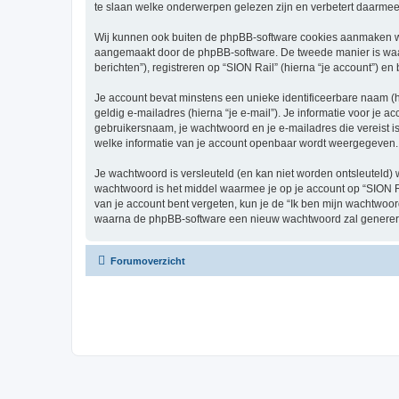
te slaan welke onderwerpen gelezen zijn en verbetert daarmee 
Wij kunnen ook buiten de phpBB-software cookies aanmaken wan
aangemaakt door de phpBB-software. De tweede manier is waari
berichten”), registreren op “SION Rail” (hierna “je account”) en
Je account bevat minstens een unieke identificeerbare naam (
geldig e-mailadres (hierna “je e-mail”). Je informatie voor je a
gebruikersnaam, je wachtwoord en je e-mailadres die vereist is b
welke informatie van je account openbaar wordt weergegeven. 
Je wachtwoord is versleuteld (en kan niet worden ontsleuteld) 
wachtwoord is het middel waarmee je op je account op “SION Ra
van je account bent vergeten, kun je de “Ik ben mijn wachtwoor
waarna de phpBB-software een nieuw wachtwoord zal genereren
Forumoverzicht