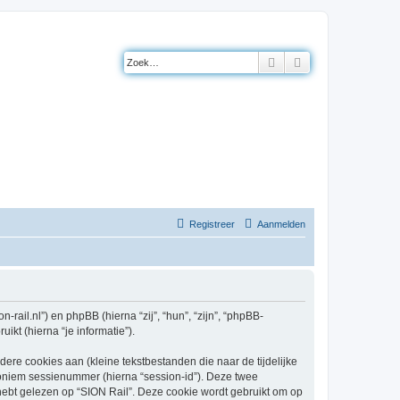
Zoek
Uitgebreid zoeke
Registreer
Aanmelden
n-rail.nl”) en phpBB (hierna “zij”, “hun”, “zijn”, “phpBB-
kt (hierna “je informatie”).
re cookies aan (kleine tekstbestanden die naar de tijdelijke
oniem sessienummer (hierna “session-id”). Deze twee
t gelezen op “SION Rail”. Deze cookie wordt gebruikt om op