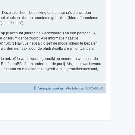
 Deze tekst heeft betrekking op de pagina’s die worden
e het plaatsen als een anonieme gebruiker (hierna “anonieme
“je berichten”).
p je account (hierna “je wachtwoord”) en een persoonlijk,
r dit forum gehost wordt. Alle informatie naast je
an “SION Rail”. Je hebt altijd zelf de mogelijkheid te bepalen
sch worden gemaakt door de phpBB-software wil ontvangen.
at je hetzelfde wachtwoord gebruikt op meerdere websites. Je
ail”, phpBB of een andere derde partij. Als je het wachtwoord
ruikersnaam en e-mailadres opgeeft van je gebruikersaccount,
Verwijder cookies
Alle tijden zijn
UTC+01:00