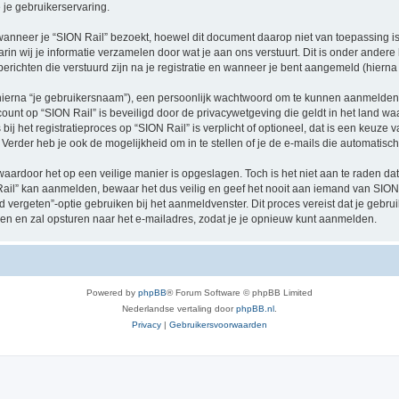
je gebruikerservaring.
neer je “SION Rail” bezoekt, hoewel dit document daarop niet van toepassing is.
n wij je informatie verzamelen door wat je aan ons verstuurt. Dit is onder ander
 berichten die verstuurd zijn na je registratie en wanneer je bent aangemeld (hierna 
hierna “je gebruikersnaam”), een persoonlijk wachtwoord om te kunnen aanmelden o
ccount op “SION Rail” is beveiligd door de privacywetgeving die geldt in het land waa
ij het registratieproces op “SION Rail” is verplicht of optioneel, dat is een keuze v
Verder heb je ook de mogelijkheid om in te stellen of je de e-mails die automati
waardoor het op een veilige manier is opgeslagen. Toch is het niet aan te raden d
il” kan aanmelden, bewaar het dus veilig en geef het nooit aan iemand van SION R
d vergeten”-optie gebruiken bij het aanmeldvenster. Dit proces vereist dat je geb
 en zal opsturen naar het e-mailadres, zodat je je opnieuw kunt aanmelden.
Powered by
phpBB
® Forum Software © phpBB Limited
Nederlandse vertaling door
phpBB.nl
.
Privacy
|
Gebruikersvoorwaarden