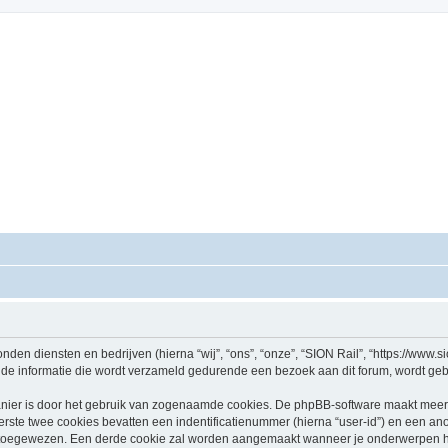
nden diensten en bedrijven (hierna “wij”, “ons”, “onze”, “SION Rail”, “https://www.sio
e informatie die wordt verzameld gedurende een bezoek aan dit forum, wordt gebrui
nier is door het gebruik van zogenaamde cookies. De phpBB-software maakt meerde
ste twee cookies bevatten een indentificatienummer (hierna “user-id”) en een an
oegewezen. Een derde cookie zal worden aangemaakt wanneer je onderwerpen heb