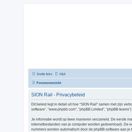
Snelle links
V&A
Forumoverzicht
SION Rail - Privacybeleid
Dit beleid legt in detail uit hoe “SION Rail” samen met zijn verbo
software”, “www.phpbb.com”, “phpBB Limited”, “phpBB-teams”) d
Je informatie wordt op twee manieren verzameld. De eerste ma
internetbestanden van je computer worden gedownload). De eer
nummers worden automatisch door de phpBB-software aan je t