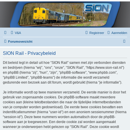
V&A
Registreer
Aanmelden
Z
Forumoverzicht
o
SION Rail - Privacybeleid
e
k
Dit beleid legt in detail uit hoe “SION Rail” samen met zijn verbonden diensten
en bedrijven (hierna “wij”, “ons”, “onze”, “SION Rail”, “https://www.sion-rail.nl”)
en phpBB (hierna “zij”, “hun”, “zijn”, “phpBB-software”, “www.phpbb.com”,
“phpBB Limited”, “phpBB-teams”) de informatie die wordt verzameld
gedurende een bezoek aan dit forum, wordt gebruikt (hierna “je informatie”).
Je informatie wordt op twee manieren verzameld. De eerste manier is door het
gebruik van zogenaamde cookies. De phpBB-software maakt meerdere
cookies aan (kleine tekstbestanden die naar de tijdelijke internetbestanden
van je computer worden gedownload). De eerste twee cookies bevatten een
indentificatienummer (hierna “user-id”) en een anoniem sessienummer (hierna
“session-id”). Deze twee nummers worden automatisch door de phpBB-
software aan je toegewezen. Een derde cookie zal worden aangemaakt
wanneer je onderwerpen hebt gelezen op “SION Rail”. Deze cookie wordt