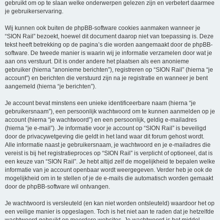
gebruikt om op te slaan welke onderwerpen gelezen zijn en verbetert daarmee
je gebruikerservaring.
Wij kunnen ook buiten de phpBB-software cookies aanmaken wanneer je
“SION Rail” bezoekt, hoewel dit document daarop niet van toepassing is. Deze
tekst heeft betrekking op de pagina’s die worden aangemaakt door de phpBB-
software. De tweede manier is waarin wij je informatie verzamelen door wat je
aan ons verstuurt. Dit is onder andere het plaatsen als een anonieme
gebruiker (hierna “anonieme berichten”), registreren op “SION Rail” (hierna “je
account”) en berichten die verstuurd zijn na je registratie en wanneer je bent
aangemeld (hierna “je berichten”).
Je account bevat minstens een unieke identificeerbare naam (hierna “je
gebruikersnaam”), een persoonlijk wachtwoord om te kunnen aanmelden op je
account (hierna “je wachtwoord”) en een persoonlijk, geldig e-mailadres
(hierna “je e-mail”). Je informatie voor je account op “SION Rail” is beveiligd
door de privacywetgeving die geldt in het land waar dit forum gehost wordt.
Alle informatie naast je gebruikersnaam, je wachtwoord en je e-mailadres die
vereist is bij het registratieproces op “SION Rail” is verplicht of optioneel, dat is
een keuze van “SION Rail”. Je hebt altijd zelf de mogelijkheid te bepalen welke
informatie van je account openbaar wordt weergegeven. Verder heb je ook de
mogelijkheid om in te stellen of je de e-mails die automatisch worden gemaakt
door de phpBB-software wil ontvangen.
Je wachtwoord is versleuteld (en kan niet worden ontsleuteld) waardoor het op
een veilige manier is opgeslagen. Toch is het niet aan te raden dat je hetzelfde
wachtwoord gebruikt op meerdere websites. Je wachtwoord is het middel