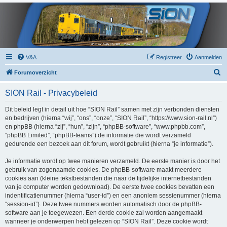
V&A
Registreer
Aanmelden
Z
Forumoverzicht
o
SION Rail - Privacybeleid
e
k
Dit beleid legt in detail uit hoe “SION Rail” samen met zijn verbonden diensten
en bedrijven (hierna “wij”, “ons”, “onze”, “SION Rail”, “https://www.sion-rail.nl”)
en phpBB (hierna “zij”, “hun”, “zijn”, “phpBB-software”, “www.phpbb.com”,
“phpBB Limited”, “phpBB-teams”) de informatie die wordt verzameld
gedurende een bezoek aan dit forum, wordt gebruikt (hierna “je informatie”).
Je informatie wordt op twee manieren verzameld. De eerste manier is door het
gebruik van zogenaamde cookies. De phpBB-software maakt meerdere
cookies aan (kleine tekstbestanden die naar de tijdelijke internetbestanden
van je computer worden gedownload). De eerste twee cookies bevatten een
indentificatienummer (hierna “user-id”) en een anoniem sessienummer (hierna
“session-id”). Deze twee nummers worden automatisch door de phpBB-
software aan je toegewezen. Een derde cookie zal worden aangemaakt
wanneer je onderwerpen hebt gelezen op “SION Rail”. Deze cookie wordt