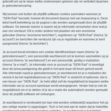
gebruikt om op te slaan welke onderwerpen gelezen zijn en verbetert daarmee
je gebruikerservaring.
Wij kunnen ook buiten de phpBB-software cookies aanmaken wanneer je
“SION Rail” bezoekt, hoewel dit document daarop niet van toepassing is. Deze
tekst heeft betrekking op de pagina’s die worden aangemaakt door de phpBB-
software. De tweede manier is waarin wij je informatie verzamelen door wat je
aan ons verstuurt. Dit is onder andere het plaatsen als een anonieme
gebruiker (hierna “anonieme berichten”), registreren op “SION Rail” (hierna “je
account”) en berichten die verstuurd zijn na je registratie en wanneer je bent
aangemeld (hierna “je berichten”).
Je account bevat minstens een unieke identificeerbare naam (hierna “je
gebruikersnaam”), een persoonlijk wachtwoord om te kunnen aanmelden op je
account (hierna “je wachtwoord”) en een persoonlijk, geldig e-mailadres
(hierna “je e-mail”). Je informatie voor je account op “SION Rail” is beveiligd
door de privacywetgeving die geldt in het land waar dit forum gehost wordt.
Alle informatie naast je gebruikersnaam, je wachtwoord en je e-mailadres die
vereist is bij het registratieproces op “SION Rail” is verplicht of optioneel, dat is
een keuze van “SION Rail”. Je hebt altijd zelf de mogelijkheid te bepalen welke
informatie van je account openbaar wordt weergegeven. Verder heb je ook de
mogelijkheid om in te stellen of je de e-mails die automatisch worden gemaakt
door de phpBB-software wil ontvangen.
Je wachtwoord is versleuteld (en kan niet worden ontsleuteld) waardoor het op
een veilige manier is opgeslagen. Toch is het niet aan te raden dat je hetzelfde
wachtwoord gebruikt op meerdere websites. Je wachtwoord is het middel