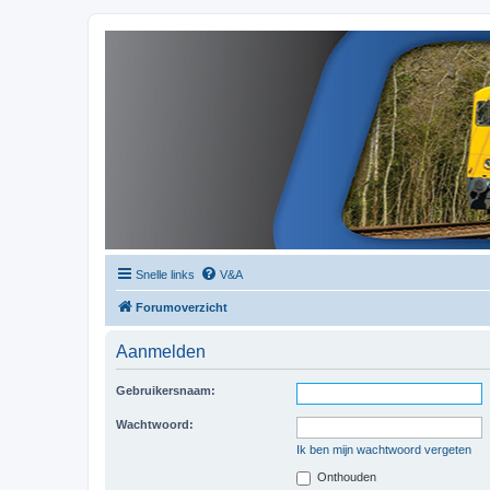
Snelle links
V&A
Forumoverzicht
Aanmelden
Gebruikersnaam:
Wachtwoord:
Ik ben mijn wachtwoord vergeten
Onthouden