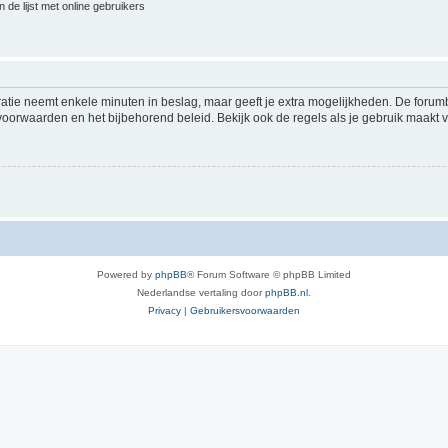
 de lijst met online gebruikers
ratie neemt enkele minuten in beslag, maar geeft je extra mogelijkheden. De foru
voorwaarden en het bijbehorend beleid. Bekijk ook de regels als je gebruik maakt v
Powered by
phpBB
® Forum Software © phpBB Limited
Nederlandse vertaling door
phpBB.nl
.
Privacy
|
Gebruikersvoorwaarden