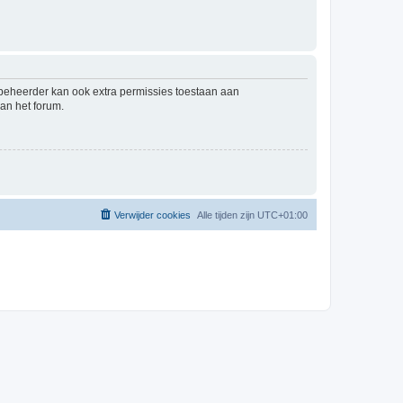
mbeheerder kan ook extra permissies toestaan aan
an het forum.
Verwijder cookies
Alle tijden zijn
UTC+01:00