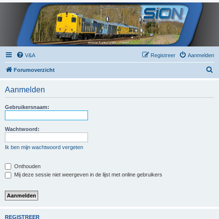
V&A
Registreer
Aanmelden
Z
Forumoverzicht
o
Aanmelden
e
k
Gebruikersnaam:
Wachtwoord:
Ik ben mijn wachtwoord vergeten
Onthouden
Mij deze sessie niet weergeven in de lijst met online gebruikers
REGISTREER