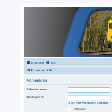
Snelle links
V&A
Forumoverzicht
Aanmelden
Gebruikersnaam:
Wachtwoord:
Ik ben mijn wachtwoord vergeten
Onthouden