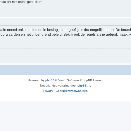
 de lijst met online gebruikers
ratie neemt enkele minuten in beslag, maar geeft je extra mogelijkheden. De foru
voorwaarden en het bijbehorend beleid. Bekijk ook de regels als je gebruik maakt v
Powered by
phpBB
® Forum Software © phpBB Limited
Nederlandse vertaling door
phpBB.nl
.
Privacy
|
Gebruikersvoorwaarden