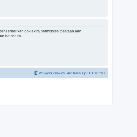
mbeheerder kan ook extra permissies toestaan aan
an het forum.
Verwijder cookies
Alle tijden zijn
UTC+01:00