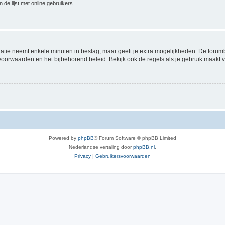
 de lijst met online gebruikers
ratie neemt enkele minuten in beslag, maar geeft je extra mogelijkheden. De foru
voorwaarden en het bijbehorend beleid. Bekijk ook de regels als je gebruik maakt v
Powered by
phpBB
® Forum Software © phpBB Limited
Nederlandse vertaling door
phpBB.nl
.
Privacy
|
Gebruikersvoorwaarden