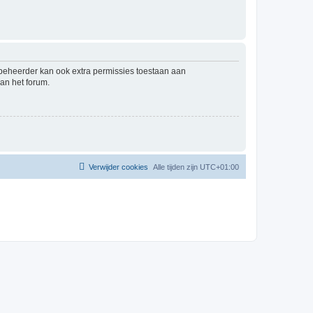
mbeheerder kan ook extra permissies toestaan aan
an het forum.
Verwijder cookies
Alle tijden zijn
UTC+01:00