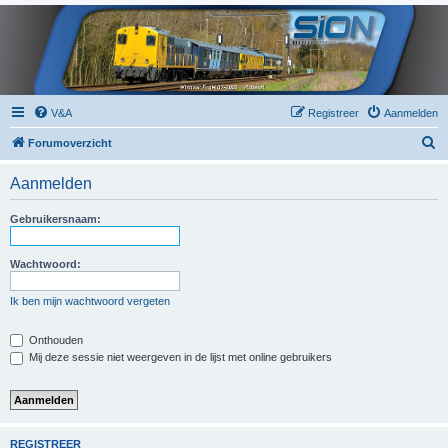
V&A
Registreer
Aanmelden
Z
Forumoverzicht
o
Aanmelden
e
k
Gebruikersnaam:
Wachtwoord:
Ik ben mijn wachtwoord vergeten
Onthouden
Mij deze sessie niet weergeven in de lijst met online gebruikers
REGISTREER