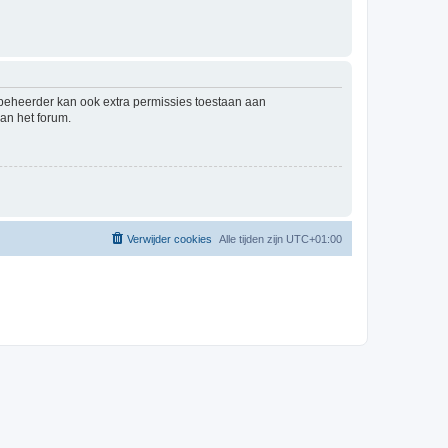
mbeheerder kan ook extra permissies toestaan aan
an het forum.
Verwijder cookies
Alle tijden zijn
UTC+01:00