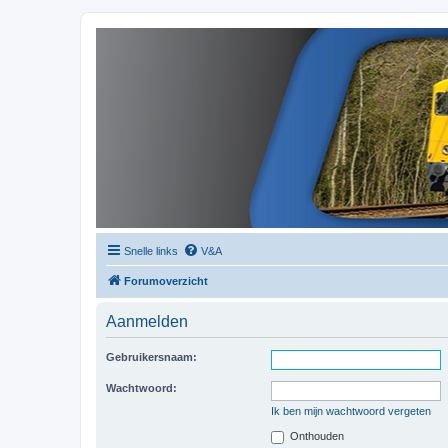
Snelle links
V&A
Forumoverzicht
Aanmelden
Gebruikersnaam:
Wachtwoord:
Ik ben mijn wachtwoord vergeten
Onthouden