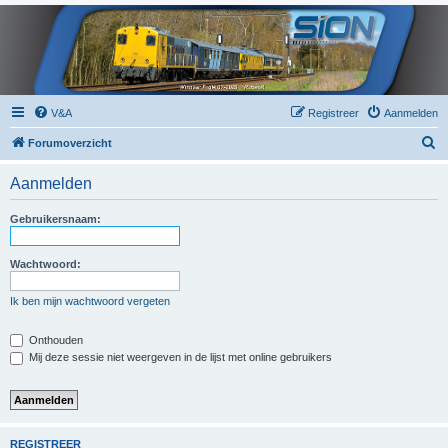
V&A
Registreer
Aanmelden
Z
Forumoverzicht
o
Aanmelden
e
k
Gebruikersnaam:
Wachtwoord:
Ik ben mijn wachtwoord vergeten
Onthouden
Mij deze sessie niet weergeven in de lijst met online gebruikers
REGISTREER