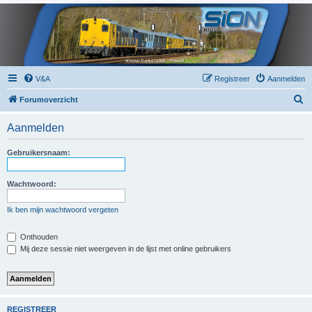
V&A
Registreer
Aanmelden
Z
Forumoverzicht
o
Aanmelden
e
k
Gebruikersnaam:
Wachtwoord:
Ik ben mijn wachtwoord vergeten
Onthouden
Mij deze sessie niet weergeven in de lijst met online gebruikers
REGISTREER