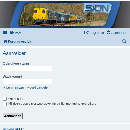
V&A
Registreer
Aanmelden
Z
Forumoverzicht
o
Aanmelden
e
k
Gebruikersnaam:
Wachtwoord:
Ik ben mijn wachtwoord vergeten
Onthouden
Mij deze sessie niet weergeven in de lijst met online gebruikers
REGISTREER