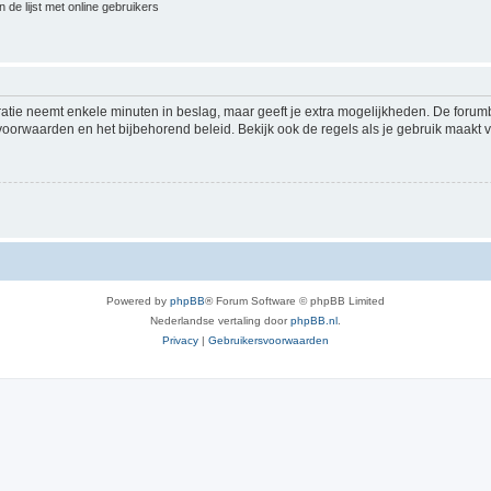
 de lijst met online gebruikers
ratie neemt enkele minuten in beslag, maar geeft je extra mogelijkheden. De foru
voorwaarden en het bijbehorend beleid. Bekijk ook de regels als je gebruik maakt v
Powered by
phpBB
® Forum Software © phpBB Limited
Nederlandse vertaling door
phpBB.nl
.
Privacy
|
Gebruikersvoorwaarden