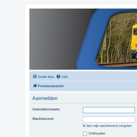
Snelle links
V&A
Forumoverzicht
Aanmelden
Gebruikersnaam:
Wachtwoord:
Ik ben mijn wachtwoord vergeten
Onthouden