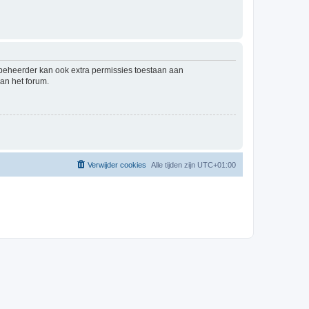
mbeheerder kan ook extra permissies toestaan aan
an het forum.
Verwijder cookies
Alle tijden zijn
UTC+01:00