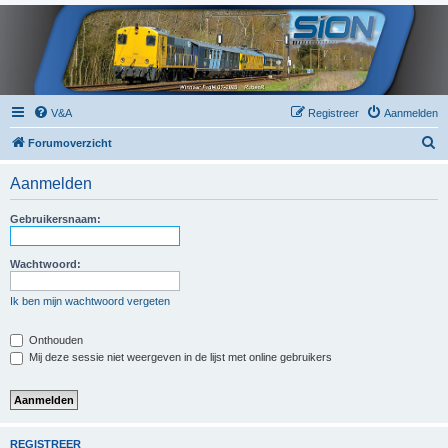
V&A
Registreer
Aanmelden
Z
Forumoverzicht
o
Aanmelden
e
k
Gebruikersnaam:
Wachtwoord:
Ik ben mijn wachtwoord vergeten
Onthouden
Mij deze sessie niet weergeven in de lijst met online gebruikers
REGISTREER