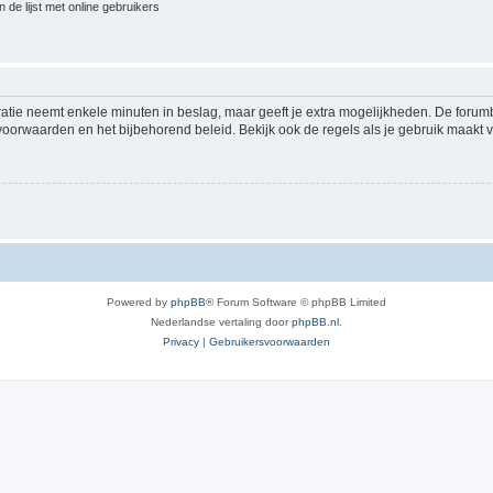
 de lijst met online gebruikers
ratie neemt enkele minuten in beslag, maar geeft je extra mogelijkheden. De foru
voorwaarden en het bijbehorend beleid. Bekijk ook de regels als je gebruik maakt v
Powered by
phpBB
® Forum Software © phpBB Limited
Nederlandse vertaling door
phpBB.nl
.
Privacy
|
Gebruikersvoorwaarden