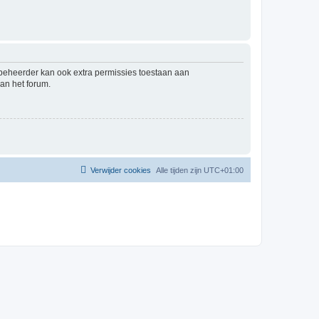
mbeheerder kan ook extra permissies toestaan aan
an het forum.
Verwijder cookies
Alle tijden zijn
UTC+01:00