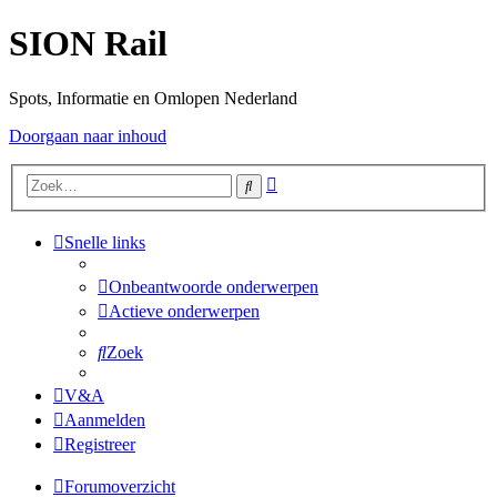
SION Rail
Spots, Informatie en Omlopen Nederland
Doorgaan naar inhoud
Uitgebreid
Zoek
zoeken
Snelle links
Onbeantwoorde onderwerpen
Actieve onderwerpen
Zoek
V&A
Aanmelden
Registreer
Forumoverzicht