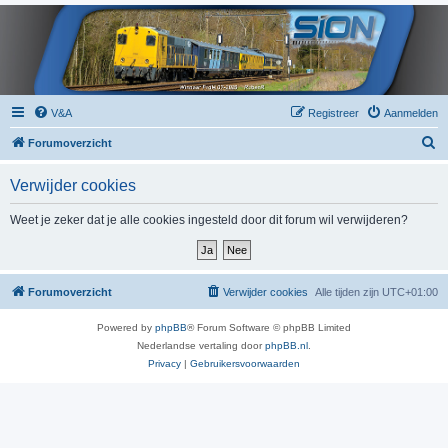
V&A
Registreer
Aanmelden
Z
Forumoverzicht
o
Verwijder cookies
e
k
Weet je zeker dat je alle cookies ingesteld door dit forum wil verwijderen?
Forumoverzicht
Verwijder cookies
Alle tijden zijn
UTC+01:00
Powered by
phpBB
® Forum Software © phpBB Limited
Nederlandse vertaling door
phpBB.nl
.
Privacy
|
Gebruikersvoorwaarden