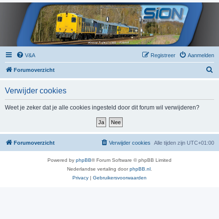
V&A
Registreer
Aanmelden
Z
Forumoverzicht
o
Verwijder cookies
e
k
Weet je zeker dat je alle cookies ingesteld door dit forum wil verwijderen?
Forumoverzicht
Verwijder cookies
Alle tijden zijn
UTC+01:00
Powered by
phpBB
® Forum Software © phpBB Limited
Nederlandse vertaling door
phpBB.nl
.
Privacy
|
Gebruikersvoorwaarden