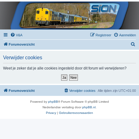
V&A
Registreer
Aanmelden
Z
Forumoverzicht
o
Verwijder cookies
e
k
Weet je zeker dat je alle cookies ingesteld door dit forum wil verwijderen?
Forumoverzicht
Verwijder cookies
Alle tijden zijn
UTC+01:00
Powered by
phpBB
® Forum Software © phpBB Limited
Nederlandse vertaling door
phpBB.nl
.
Privacy
|
Gebruikersvoorwaarden