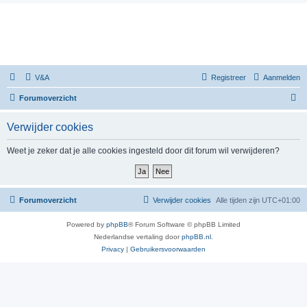
V&A
Registreer
Aanmelden
Z
Forumoverzicht
o
Verwijder cookies
e
k
Weet je zeker dat je alle cookies ingesteld door dit forum wil verwijderen?
Forumoverzicht
Verwijder cookies
Alle tijden zijn
UTC+01:00
Powered by
phpBB
® Forum Software © phpBB Limited
Nederlandse vertaling door
phpBB.nl
.
Privacy
|
Gebruikersvoorwaarden