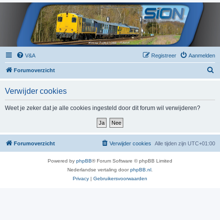
V&A
Registreer
Aanmelden
Z
Forumoverzicht
o
Verwijder cookies
e
k
Weet je zeker dat je alle cookies ingesteld door dit forum wil verwijderen?
Forumoverzicht
Verwijder cookies
Alle tijden zijn
UTC+01:00
Powered by
phpBB
® Forum Software © phpBB Limited
Nederlandse vertaling door
phpBB.nl
.
Privacy
|
Gebruikersvoorwaarden