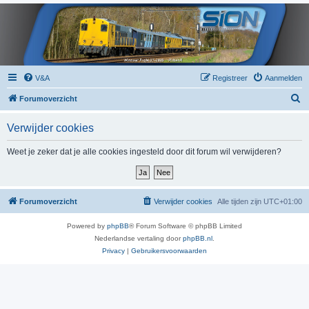
V&A
Registreer
Aanmelden
Z
Forumoverzicht
o
Verwijder cookies
e
k
Weet je zeker dat je alle cookies ingesteld door dit forum wil verwijderen?
Forumoverzicht
Verwijder cookies
Alle tijden zijn
UTC+01:00
Powered by
phpBB
® Forum Software © phpBB Limited
Nederlandse vertaling door
phpBB.nl
.
Privacy
|
Gebruikersvoorwaarden