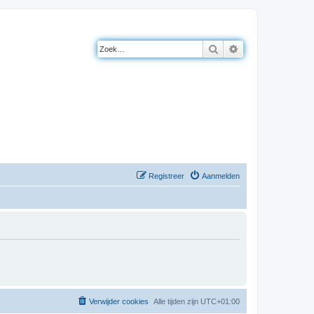
Zoek
Uitgebreid zoeke
Registreer
Aanmelden
Verwijder cookies
Alle tijden zijn
UTC+01:00