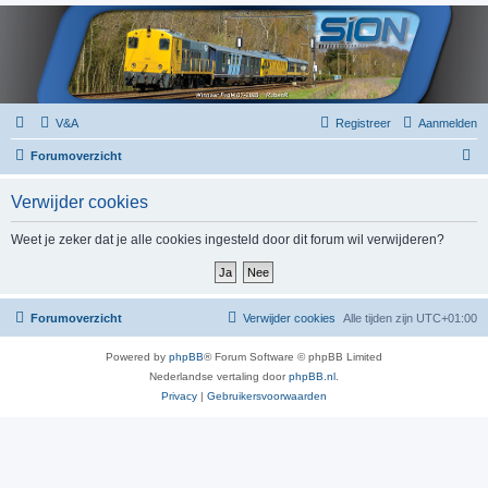
V&A
Registreer
Aanmelden
Z
Forumoverzicht
o
Verwijder cookies
e
k
Weet je zeker dat je alle cookies ingesteld door dit forum wil verwijderen?
Forumoverzicht
Verwijder cookies
Alle tijden zijn
UTC+01:00
Powered by
phpBB
® Forum Software © phpBB Limited
Nederlandse vertaling door
phpBB.nl
.
Privacy
|
Gebruikersvoorwaarden