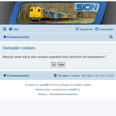
V&A
Registreer
Aanmelden
Z
Forumoverzicht
o
Verwijder cookies
e
k
Weet je zeker dat je alle cookies ingesteld door dit forum wil verwijderen?
Forumoverzicht
Verwijder cookies
Alle tijden zijn
UTC+01:00
Powered by
phpBB
® Forum Software © phpBB Limited
Nederlandse vertaling door
phpBB.nl
.
Privacy
|
Gebruikersvoorwaarden