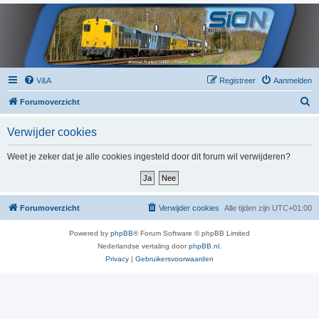
V&A
Registreer
Aanmelden
Z
Forumoverzicht
o
Verwijder cookies
e
k
Weet je zeker dat je alle cookies ingesteld door dit forum wil verwijderen?
Forumoverzicht
Verwijder cookies
Alle tijden zijn
UTC+01:00
Powered by
phpBB
® Forum Software © phpBB Limited
Nederlandse vertaling door
phpBB.nl
.
Privacy
|
Gebruikersvoorwaarden