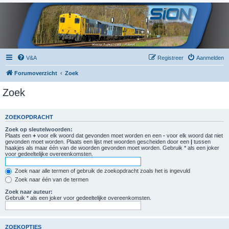
V&A
Registreer
Aanmelden
Forumoverzicht
Zoek
Zoek
ZOEKOPDRACHT
Zoek op sleutelwoorden:
Plaats een
+
voor elk woord dat gevonden moet worden en een
-
voor elk woord dat niet
gevonden moet worden. Plaats een lijst met woorden gescheiden door een
|
tussen
haakjes als maar één van de woorden gevonden moet worden. Gebruik * als een joker
voor gedeeltelijke overeenkomsten.
Zoek naar alle termen of gebruik de zoekopdracht zoals het is ingevuld
Zoek naar één van de termen
Zoek naar auteur:
Gebruik * als een joker voor gedeeltelijke overeenkomsten.
ZOEKOPTIES