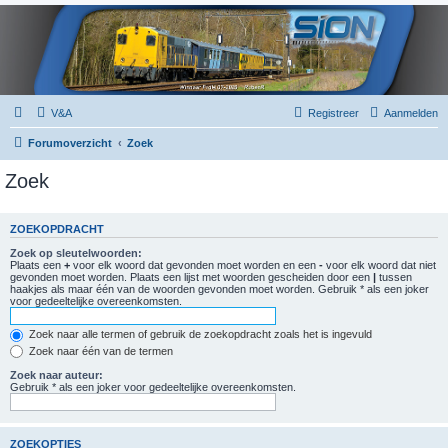
V&A
Registreer
Aanmelden
Forumoverzicht
Zoek
Zoek
ZOEKOPDRACHT
Zoek op sleutelwoorden:
Plaats een
+
voor elk woord dat gevonden moet worden en een
-
voor elk woord dat niet
gevonden moet worden. Plaats een lijst met woorden gescheiden door een
|
tussen
haakjes als maar één van de woorden gevonden moet worden. Gebruik * als een joker
voor gedeeltelijke overeenkomsten.
Zoek naar alle termen of gebruik de zoekopdracht zoals het is ingevuld
Zoek naar één van de termen
Zoek naar auteur:
Gebruik * als een joker voor gedeeltelijke overeenkomsten.
ZOEKOPTIES