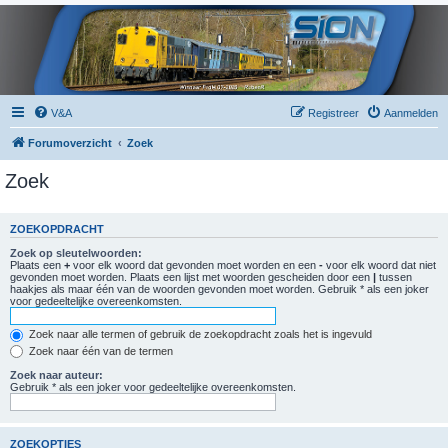
V&A
Registreer
Aanmelden
Forumoverzicht
Zoek
Zoek
ZOEKOPDRACHT
Zoek op sleutelwoorden:
Plaats een
+
voor elk woord dat gevonden moet worden en een
-
voor elk woord dat niet
gevonden moet worden. Plaats een lijst met woorden gescheiden door een
|
tussen
haakjes als maar één van de woorden gevonden moet worden. Gebruik * als een joker
voor gedeeltelijke overeenkomsten.
Zoek naar alle termen of gebruik de zoekopdracht zoals het is ingevuld
Zoek naar één van de termen
Zoek naar auteur:
Gebruik * als een joker voor gedeeltelijke overeenkomsten.
ZOEKOPTIES