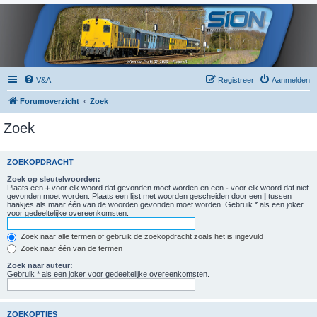
V&A
Registreer
Aanmelden
Forumoverzicht
Zoek
Zoek
ZOEKOPDRACHT
Zoek op sleutelwoorden:
Plaats een
+
voor elk woord dat gevonden moet worden en een
-
voor elk woord dat niet
gevonden moet worden. Plaats een lijst met woorden gescheiden door een
|
tussen
haakjes als maar één van de woorden gevonden moet worden. Gebruik * als een joker
voor gedeeltelijke overeenkomsten.
Zoek naar alle termen of gebruik de zoekopdracht zoals het is ingevuld
Zoek naar één van de termen
Zoek naar auteur:
Gebruik * als een joker voor gedeeltelijke overeenkomsten.
ZOEKOPTIES