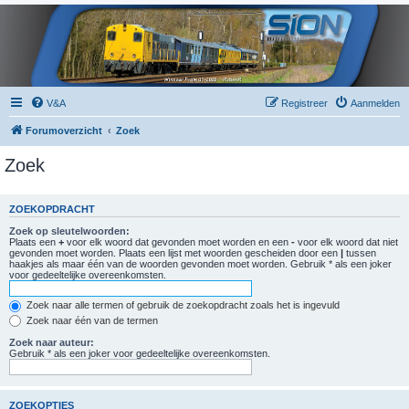
V&A
Registreer
Aanmelden
Forumoverzicht
Zoek
Zoek
ZOEKOPDRACHT
Zoek op sleutelwoorden:
Plaats een
+
voor elk woord dat gevonden moet worden en een
-
voor elk woord dat niet
gevonden moet worden. Plaats een lijst met woorden gescheiden door een
|
tussen
haakjes als maar één van de woorden gevonden moet worden. Gebruik * als een joker
voor gedeeltelijke overeenkomsten.
Zoek naar alle termen of gebruik de zoekopdracht zoals het is ingevuld
Zoek naar één van de termen
Zoek naar auteur:
Gebruik * als een joker voor gedeeltelijke overeenkomsten.
ZOEKOPTIES