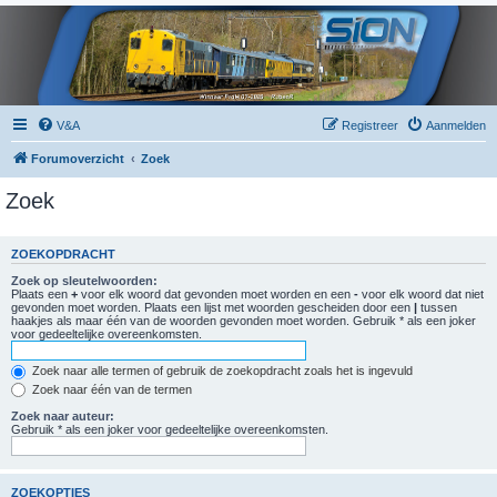
V&A
Registreer
Aanmelden
Forumoverzicht
Zoek
Zoek
ZOEKOPDRACHT
Zoek op sleutelwoorden:
Plaats een
+
voor elk woord dat gevonden moet worden en een
-
voor elk woord dat niet
gevonden moet worden. Plaats een lijst met woorden gescheiden door een
|
tussen
haakjes als maar één van de woorden gevonden moet worden. Gebruik * als een joker
voor gedeeltelijke overeenkomsten.
Zoek naar alle termen of gebruik de zoekopdracht zoals het is ingevuld
Zoek naar één van de termen
Zoek naar auteur:
Gebruik * als een joker voor gedeeltelijke overeenkomsten.
ZOEKOPTIES