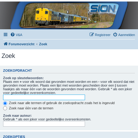
V&A
Registreer
Aanmelden
Forumoverzicht
Zoek
Zoek
ZOEKOPDRACHT
Zoek op sleutelwoorden:
Plaats een
+
voor elk woord dat gevonden moet worden en een
-
voor elk woord dat niet
gevonden moet worden. Plaats een lijst met woorden gescheiden door een
|
tussen
haakjes als maar één van de woorden gevonden moet worden. Gebruik * als een joker
voor gedeeltelijke overeenkomsten.
Zoek naar alle termen of gebruik de zoekopdracht zoals het is ingevuld
Zoek naar één van de termen
Zoek naar auteur:
Gebruik * als een joker voor gedeeltelijke overeenkomsten.
ZOEKOPTIES