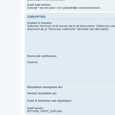
Zoek naar auteur:
Gebruik * als een joker voor gedeeltelijke overeenkomsten.
ZOEKOPTIES
Zoeken in forums:
Selecteer het forum of de forums die je wil doorzoeken. Subforums w
doorzocht als je “Doorzoek subforums“ hieronder niet uitschakelt.
Doorzoek subforums:
Zoek in:
Resultaten weergeven als:
Sorteer resultaten op:
Zoek in berichten van afgelopen:
Geef eerste:
RETURN_FIRST_EXPLAIN