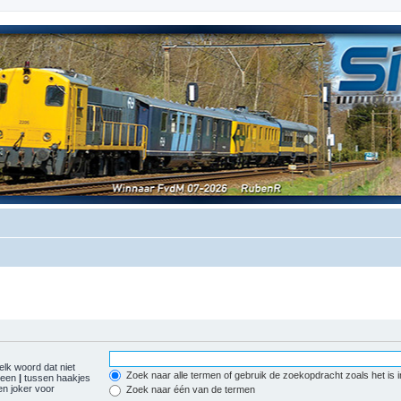
elk woord dat niet
Zoek naar alle termen of gebruik de zoekopdracht zoals het is 
r een
|
tussen haakjes
n joker voor
Zoek naar één van de termen