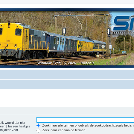
elk woord dat niet
Zoek naar alle termen of gebruik de zoekopdracht zoals het is 
r een
|
tussen haakjes
n joker voor
Zoek naar één van de termen