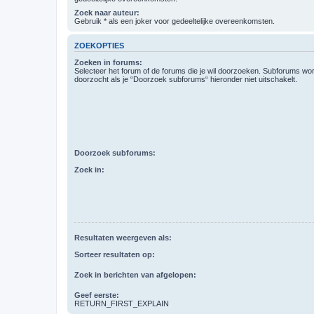
Zoek naar auteur:
Gebruik * als een joker voor gedeeltelijke overeenkomsten.
ZOEKOPTIES
Zoeken in forums:
Selecteer het forum of de forums die je wil doorzoeken. Subforums w
doorzocht als je “Doorzoek subforums“ hieronder niet uitschakelt.
Doorzoek subforums:
Zoek in:
Resultaten weergeven als:
Sorteer resultaten op:
Zoek in berichten van afgelopen:
Geef eerste:
RETURN_FIRST_EXPLAIN