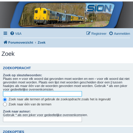
V&A
Registreer
Aanmelden
Forumoverzicht
Zoek
Zoek
ZOEKOPDRACHT
Zoek op sleutelwoorden:
Plaats een
+
voor elk woord dat gevonden moet worden en een
-
voor elk woord dat niet
gevonden moet worden. Plaats een lijst met woorden gescheiden door een
|
tussen
haakjes als maar één van de woorden gevonden moet worden. Gebruik * als een joker
voor gedeeltelijke overeenkomsten.
Zoek naar alle termen of gebruik de zoekopdracht zoals het is ingevuld
Zoek naar één van de termen
Zoek naar auteur:
Gebruik * als een joker voor gedeeltelijke overeenkomsten.
ZOEKOPTIES