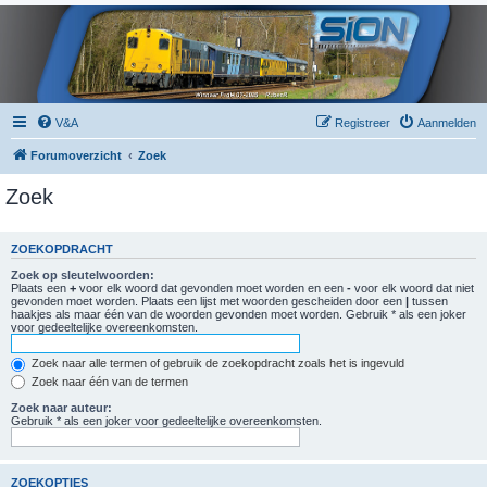
V&A
Registreer
Aanmelden
Forumoverzicht
Zoek
Zoek
ZOEKOPDRACHT
Zoek op sleutelwoorden:
Plaats een
+
voor elk woord dat gevonden moet worden en een
-
voor elk woord dat niet
gevonden moet worden. Plaats een lijst met woorden gescheiden door een
|
tussen
haakjes als maar één van de woorden gevonden moet worden. Gebruik * als een joker
voor gedeeltelijke overeenkomsten.
Zoek naar alle termen of gebruik de zoekopdracht zoals het is ingevuld
Zoek naar één van de termen
Zoek naar auteur:
Gebruik * als een joker voor gedeeltelijke overeenkomsten.
ZOEKOPTIES