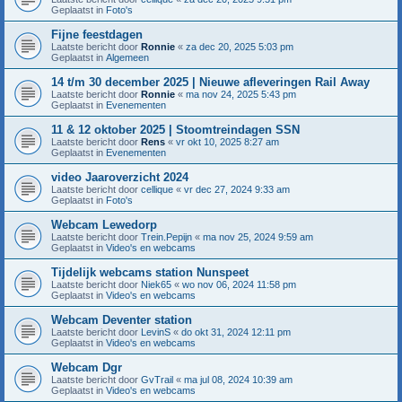
Geplaatst in
Foto's
Fijne feestdagen
Laatste bericht door
Ronnie
«
za dec 20, 2025 5:03 pm
Geplaatst in
Algemeen
14 t/m 30 december 2025 | Nieuwe afleveringen Rail Away
Laatste bericht door
Ronnie
«
ma nov 24, 2025 5:43 pm
Geplaatst in
Evenementen
11 & 12 oktober 2025 | Stoomtreindagen SSN
Laatste bericht door
Rens
«
vr okt 10, 2025 8:27 am
Geplaatst in
Evenementen
video Jaaroverzicht 2024
Laatste bericht door
cellique
«
vr dec 27, 2024 9:33 am
Geplaatst in
Foto's
Webcam Lewedorp
Laatste bericht door
Trein.Pepijn
«
ma nov 25, 2024 9:59 am
Geplaatst in
Video's en webcams
Tijdelijk webcams station Nunspeet
Laatste bericht door
Niek65
«
wo nov 06, 2024 11:58 pm
Geplaatst in
Video's en webcams
Webcam Deventer station
Laatste bericht door
LevinS
«
do okt 31, 2024 12:11 pm
Geplaatst in
Video's en webcams
Webcam Dgr
Laatste bericht door
GvTrail
«
ma jul 08, 2024 10:39 am
Geplaatst in
Video's en webcams