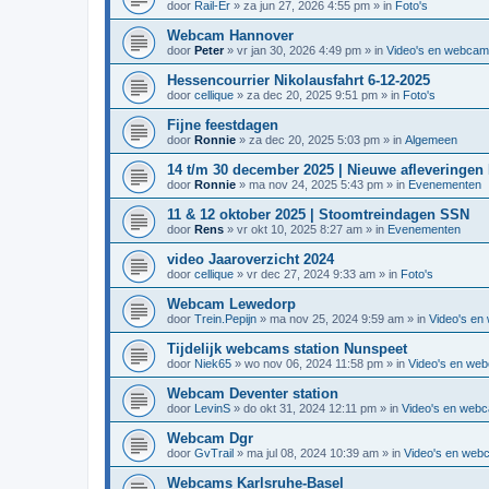
door
Rail-Er
»
za jun 27, 2026 4:55 pm
» in
Foto's
Webcam Hannover
door
Peter
»
vr jan 30, 2026 4:49 pm
» in
Video's en webca
Hessencourrier Nikolausfahrt 6-12-2025
door
cellique
»
za dec 20, 2025 9:51 pm
» in
Foto's
Fijne feestdagen
door
Ronnie
»
za dec 20, 2025 5:03 pm
» in
Algemeen
14 t/m 30 december 2025 | Nieuwe afleveringen
door
Ronnie
»
ma nov 24, 2025 5:43 pm
» in
Evenementen
11 & 12 oktober 2025 | Stoomtreindagen SSN
door
Rens
»
vr okt 10, 2025 8:27 am
» in
Evenementen
video Jaaroverzicht 2024
door
cellique
»
vr dec 27, 2024 9:33 am
» in
Foto's
Webcam Lewedorp
door
Trein.Pepijn
»
ma nov 25, 2024 9:59 am
» in
Video's e
Tijdelijk webcams station Nunspeet
door
Niek65
»
wo nov 06, 2024 11:58 pm
» in
Video's en we
Webcam Deventer station
door
LevinS
»
do okt 31, 2024 12:11 pm
» in
Video's en web
Webcam Dgr
door
GvTrail
»
ma jul 08, 2024 10:39 am
» in
Video's en web
Webcams Karlsruhe-Basel