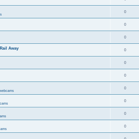
0
ms
0
0
 Rail Away
0
0
0
0
n webcams
0
bcams
0
cams
0
cams
0