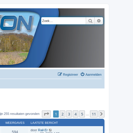
Zoek
Uitgebreid zoeke
Registreer
Aanmelden
Pagina
1
van
11
1
2
3
4
5
11
Volgende
zijn 255 resultaten gevonden
…
WEERGAVES
LAATSTE BERICHT
door
Rail-Er
594