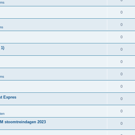
ams
0
0
ms
0
 1)
0
0
0
ams
0
st Expres
0
0
ten
SM stoomtreindagen 2023
0