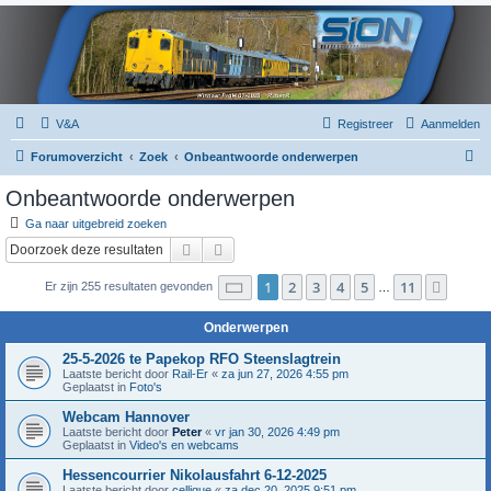
V&A
Registreer
Aanmelden
Z
Forumoverzicht
Zoek
Onbeantwoorde onderwerpen
o
Onbeantwoorde onderwerpen
e
Ga naar uitgebreid zoeken
k
Zoek
Uitgebreid zoeken
Pagina
1
van
11
1
2
3
4
5
11
Volge
Er zijn 255 resultaten gevonden
…
Onderwerpen
25-5-2026 te Papekop RFO Steenslagtrein
Laatste bericht door
Rail-Er
«
za jun 27, 2026 4:55 pm
Geplaatst in
Foto's
Webcam Hannover
Laatste bericht door
Peter
«
vr jan 30, 2026 4:49 pm
Geplaatst in
Video's en webcams
Hessencourrier Nikolausfahrt 6-12-2025
Laatste bericht door
cellique
«
za dec 20, 2025 9:51 pm