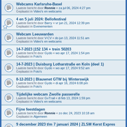
Webcams Karlsruhe-Basel
Laatste bericht door
Ronnie
«
za jul 06, 2024 4:27 pm
Geplaatst in
Video's en webcams
4 en 5 juli 2024: Bellofestival
Laatste bericht door
Barry
«
vr jun 21, 2024 12:39 pm
Geplaatst in
Evenementen
Webcam Leeuwarden
Laatste bericht door
V-CV
«
do jun 13, 2024 11:51 am
Geplaatst in
Video's en webcams
14-7-2023 |152 134 + trein 50203
Laatste bericht door
Gydo
«
wo apr 17, 2024 1:54 pm
Geplaatst in
Foto's
14-7-2023 | Duisburg Lotharstraße en Koln (deel 1)
Laatste bericht door
Gydo
«
wo apr 17, 2024 9:52 am
Geplaatst in
Foto's
8-12-2023 | Blauwnet GTW bij Winterswijk
Laatste bericht door
Gydo
«
di apr 16, 2024 6:08 pm
Geplaatst in
Foto's
Tijdelijke webcam Zwolle passerelle
Laatste bericht door
GvTrail
«
di feb 13, 2024 1:59 pm
Geplaatst in
Video's en webcams
Fijne feestdagen
Laatste bericht door
Ronnie
«
zo dec 24, 2023 10:18 am
Geplaatst in
Algemeen
9 december 2023 t/m 7 januari 2024 | ZLSM Kerst Expres