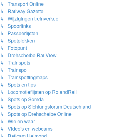
↳ Transport Online
↳ Railway Gazette
↳ Wijzigingen treinverkeer
↳ Spoorlinks
↳ Passeerlijsten
↳ Spotplekken
↳ Fotopunt
↳ Drehscheibe RailView
↳ Trainspots
↳ Trainspo
↳ Trainspottingmaps
↳ Spots en tips
↳ Locomotieflijsten op RolandRail
↳ Spots op Somda
↳ Spots op Sichtungsforum Deutschland
↳ Spots op Drehscheibe Online
↳ Wie en waar
↳ Video's en webcams
↳ Railcam Helmond