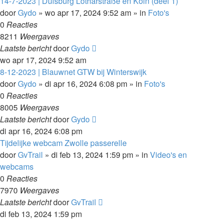
14-7-2023 | Duisburg Lotharstraße en Koln (deel 1)
door
Gydo
»
wo apr 17, 2024 9:52 am
» in
Foto's
0
Reacties
8211
Weergaves
Laatste bericht
door
Gydo
wo apr 17, 2024 9:52 am
8-12-2023 | Blauwnet GTW bij Winterswijk
door
Gydo
»
di apr 16, 2024 6:08 pm
» in
Foto's
0
Reacties
8005
Weergaves
Laatste bericht
door
Gydo
di apr 16, 2024 6:08 pm
Tijdelijke webcam Zwolle passerelle
door
GvTrail
»
di feb 13, 2024 1:59 pm
» in
Video's en
webcams
0
Reacties
7970
Weergaves
Laatste bericht
door
GvTrail
di feb 13, 2024 1:59 pm