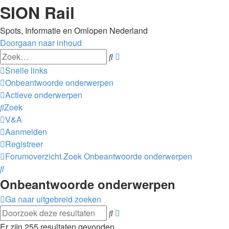
SION Rail
Spots, Informatie en Omlopen Nederland
Doorgaan naar inhoud
Uitgebreid
Zoek
zoeken
Snelle links
Onbeantwoorde onderwerpen
Actieve onderwerpen
Zoek
V&A
Aanmelden
Registreer
Forumoverzicht
Zoek
Onbeantwoorde onderwerpen
Zoek
Onbeantwoorde onderwerpen
Ga naar uitgebreid zoeken
Uitgebreid
Zoek
zoeken
Er zijn 255 resultaten gevonden