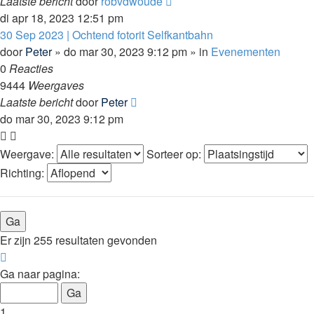
Laatste bericht
door
robvdwoude
di apr 18, 2023 12:51 pm
30 Sep 2023 | Ochtend fotorit Selfkantbahn
door
Peter
»
do mar 30, 2023 9:12 pm
» in
Evenementen
0
Reacties
9444
Weergaves
Laatste bericht
door
Peter
do mar 30, 2023 9:12 pm
Weergave:
Sorteer op:
Richting:
Er zijn 255 resultaten gevonden
Pagina
1
Ga naar pagina:
van
11
1