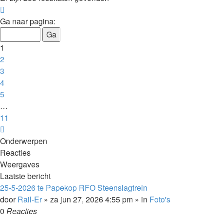
Pagina
1
Ga naar pagina:
van
11
1
2
3
4
5
…
11
Volgende
Onderwerpen
Reacties
Weergaves
Laatste bericht
25-5-2026 te Papekop RFO Steenslagtrein
door
Rail-Er
»
za jun 27, 2026 4:55 pm
» in
Foto's
0
Reacties