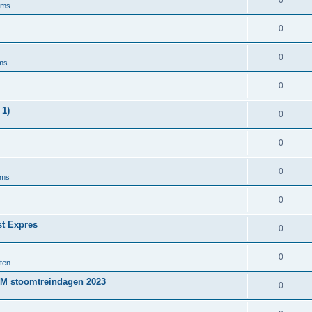
ams
0
0
ms
0
 1)
0
0
0
ams
0
st Expres
0
0
ten
SM stoomtreindagen 2023
0