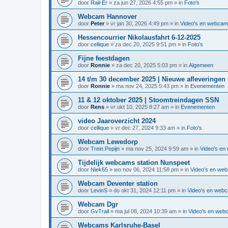
door
Rail-Er
»
za jun 27, 2026 4:55 pm
» in
Foto's
Webcam Hannover
door
Peter
»
vr jan 30, 2026 4:49 pm
» in
Video's en webca
Hessencourrier Nikolausfahrt 6-12-2025
door
cellique
»
za dec 20, 2025 9:51 pm
» in
Foto's
Fijne feestdagen
door
Ronnie
»
za dec 20, 2025 5:03 pm
» in
Algemeen
14 t/m 30 december 2025 | Nieuwe afleveringen
door
Ronnie
»
ma nov 24, 2025 5:43 pm
» in
Evenementen
11 & 12 oktober 2025 | Stoomtreindagen SSN
door
Rens
»
vr okt 10, 2025 8:27 am
» in
Evenementen
video Jaaroverzicht 2024
door
cellique
»
vr dec 27, 2024 9:33 am
» in
Foto's
Webcam Lewedorp
door
Trein.Pepijn
»
ma nov 25, 2024 9:59 am
» in
Video's e
Tijdelijk webcams station Nunspeet
door
Niek65
»
wo nov 06, 2024 11:58 pm
» in
Video's en we
Webcam Deventer station
door
LevinS
»
do okt 31, 2024 12:11 pm
» in
Video's en web
Webcam Dgr
door
GvTrail
»
ma jul 08, 2024 10:39 am
» in
Video's en web
Webcams Karlsruhe-Basel