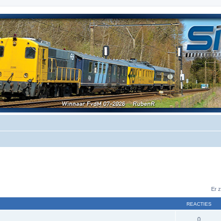
Er 
REACTIES
0