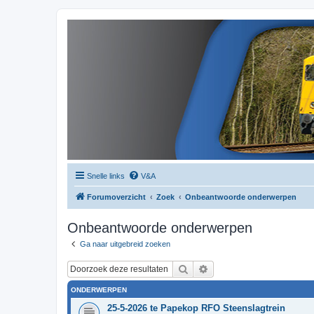
Snelle links
V&A
Forumoverzicht
Zoek
Onbeantwoorde onderwerpen
Onbeantwoorde onderwerpen
Ga naar uitgebreid zoeken
Zoek
Uitgebreid zoeken
ONDERWERPEN
25-5-2026 te Papekop RFO Steenslagtrein