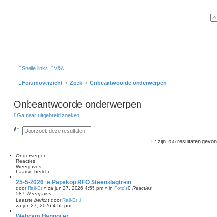
Snelle links
V&A
Forumoverzicht
Zoek
Onbeantwoorde onderwerpen
Onbeantwoorde onderwerpen
Ga naar uitgebreid zoeken
Z
U
o
i
e
t
Er zijn 255 resultaten gevo
k
g
e
Onderwerpen
b
Reacties
r
Weergaves
e
Laatste bericht
i
d
25-5-2026 te Papekop RFO Steenslagtrein
z
door
Rail-Er
»
za jun 27, 2026 4:55 pm
» in
Foto's
0
Reacties
o
587
Weergaves
e
Laatste bericht
door
Rail-Er
k
za jun 27, 2026 4:55 pm
e
Webcam Hannover
n