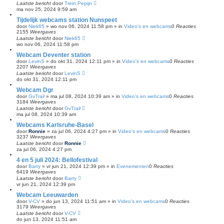
Laatste bericht
door
Trein.Pepijn
ma nov 25, 2024 9:59 am
Tijdelijk webcams station Nunspeet
door
Niek65
»
wo nov 06, 2024 11:58 pm
» in
Video's en webcams
0
Reacties
2155
Weergaves
Laatste bericht
door
Niek65
wo nov 06, 2024 11:58 pm
Webcam Deventer station
door
LevinS
»
do okt 31, 2024 12:11 pm
» in
Video's en webcams
0
Reacties
2207
Weergaves
Laatste bericht
door
LevinS
do okt 31, 2024 12:11 pm
Webcam Dgr
door
GvTrail
»
ma jul 08, 2024 10:39 am
» in
Video's en webcams
0
Reacties
3184
Weergaves
Laatste bericht
door
GvTrail
ma jul 08, 2024 10:39 am
Webcams Karlsruhe-Basel
door
Ronnie
»
za jul 06, 2024 4:27 pm
» in
Video's en webcams
0
Reacties
3237
Weergaves
Laatste bericht
door
Ronnie
za jul 06, 2024 4:27 pm
4 en 5 juli 2024: Bellofestival
door
Barry
»
vr jun 21, 2024 12:39 pm
» in
Evenementen
0
Reacties
6419
Weergaves
Laatste bericht
door
Barry
vr jun 21, 2024 12:39 pm
Webcam Leeuwarden
door
V-CV
»
do jun 13, 2024 11:51 am
» in
Video's en webcams
0
Reacties
3179
Weergaves
Laatste bericht
door
V-CV
do jun 13, 2024 11:51 am