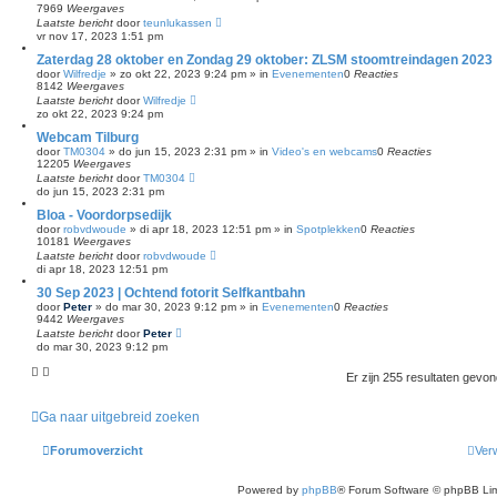
7969
Weergaves
Laatste bericht
door
teunlukassen
vr nov 17, 2023 1:51 pm
Zaterdag 28 oktober en Zondag 29 oktober: ZLSM stoomtreindagen 2023
door
Wilfredje
»
zo okt 22, 2023 9:24 pm
» in
Evenementen
0
Reacties
8142
Weergaves
Laatste bericht
door
Wilfredje
zo okt 22, 2023 9:24 pm
Webcam Tilburg
door
TM0304
»
do jun 15, 2023 2:31 pm
» in
Video's en webcams
0
Reacties
12205
Weergaves
Laatste bericht
door
TM0304
do jun 15, 2023 2:31 pm
Bloa - Voordorpsedijk
door
robvdwoude
»
di apr 18, 2023 12:51 pm
» in
Spotplekken
0
Reacties
10181
Weergaves
Laatste bericht
door
robvdwoude
di apr 18, 2023 12:51 pm
30 Sep 2023 | Ochtend fotorit Selfkantbahn
door
Peter
»
do mar 30, 2023 9:12 pm
» in
Evenementen
0
Reacties
9442
Weergaves
Laatste bericht
door
Peter
do mar 30, 2023 9:12 pm
Er zijn 255 resultaten gevo
Ga naar uitgebreid zoeken
Forumoverzicht
Verw
Powered by
phpBB
® Forum Software © phpBB Lim