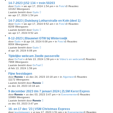
14-7-2023 |152 134 + trein 50203
door
Gydo
»
wo apr 17, 2024 1:54 pm
» in
Foto's
0
Reacties
10162
Weergaves
Laatste bericht
door
Gydo
wo apr 17, 2024 1:54 pm
14-7-2023 | Duisburg Lotharstraße en Koln (deel 1)
door
Gydo
»
wo apr 17, 2024 9:52 am
» in
Foto's
0
Reacties
8209
Weergaves
Laatste bericht
door
Gydo
wo apr 17, 2024 9:52 am
8-12-2023 | Blauwnet GTW bij Winterswijk
door
Gydo
»
di apr 16, 2024 6:08 pm
» in
Foto's
0
Reacties
8004
Weergaves
Laatste bericht
door
Gydo
di apr 16, 2024 6:08 pm
Tijdelijke webcam Zwolle passerelle
door
GvTrail
»
di feb 13, 2024 1:59 pm
» in
Video's en webcams
0
Reacties
7968
Weergaves
Laatste bericht
door
GvTrail
di feb 13, 2024 1:59 pm
Fijne feestdagen
door
Ronnie
»
zo dec 24, 2023 10:18 am
» in
Algemeen
0
Reacties
11172
Weergaves
Laatste bericht
door
Ronnie
zo dec 24, 2023 10:18 am
9 december 2023 t/m 7 januari 2024 | ZLSM Kerst Expres
door
Ronnie
»
zo dec 03, 2023 3:47 pm
» in
Evenementen
0
Reacties
10989
Weergaves
Laatste bericht
door
Ronnie
zo dec 03, 2023 3:47 pm
16- en 17 dec '23 | VSM Christmas Express
door
teunlukassen
»
vr nov 17, 2023 1:51 pm
» in
Evenementen
0
Reacties