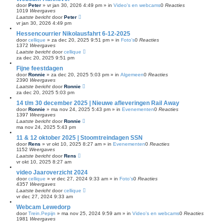
door
Peter
»
vr jan 30, 2026 4:49 pm
» in
Video's en webcams
0
Reacties
1019
Weergaves
Laatste bericht
door
Peter
vr jan 30, 2026 4:49 pm
Hessencourrier Nikolausfahrt 6-12-2025
door
cellique
»
za dec 20, 2025 9:51 pm
» in
Foto's
0
Reacties
1372
Weergaves
Laatste bericht
door
cellique
za dec 20, 2025 9:51 pm
Fijne feestdagen
door
Ronnie
»
za dec 20, 2025 5:03 pm
» in
Algemeen
0
Reacties
2390
Weergaves
Laatste bericht
door
Ronnie
za dec 20, 2025 5:03 pm
14 t/m 30 december 2025 | Nieuwe afleveringen Rail Away
door
Ronnie
»
ma nov 24, 2025 5:43 pm
» in
Evenementen
0
Reacties
1397
Weergaves
Laatste bericht
door
Ronnie
ma nov 24, 2025 5:43 pm
11 & 12 oktober 2025 | Stoomtreindagen SSN
door
Rens
»
vr okt 10, 2025 8:27 am
» in
Evenementen
0
Reacties
1152
Weergaves
Laatste bericht
door
Rens
vr okt 10, 2025 8:27 am
video Jaaroverzicht 2024
door
cellique
»
vr dec 27, 2024 9:33 am
» in
Foto's
0
Reacties
4357
Weergaves
Laatste bericht
door
cellique
vr dec 27, 2024 9:33 am
Webcam Lewedorp
door
Trein.Pepijn
»
ma nov 25, 2024 9:59 am
» in
Video's en webcams
0
Reacties
1981
Weergaves